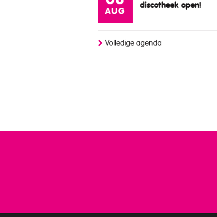
08
discotheek open!
AUG
Volledige agenda