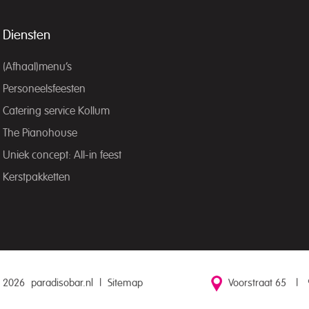
Diensten
(Afhaal)menu’s
Personeelsfeesten
Catering service Kollum
The Pianohouse
Uniek concept: All-in feest
Kerstpakketten
 2026
paradisobar.nl
|
Sitemap
Voorstraat 65
|