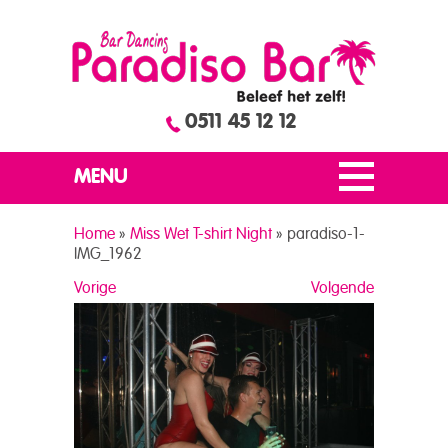
0511 45 12 12
MENU
Home
»
Miss Wet T-shirt Night
»
paradiso-1-
IMG_1962
Vorige
Volgende