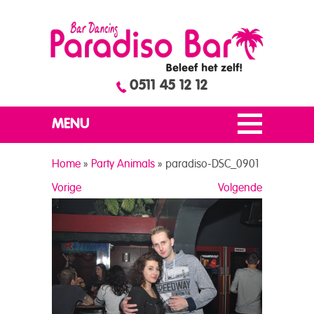
0511 45 12 12
MENU
Home
»
Party Animals
»
paradiso-DSC_0901
Vorige
Volgende