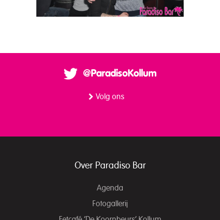
@ParadisoKollum
Volg ons
Over Paradiso Bar
Agenda
Fotogallerij
Eetcafé ‘De Koornbeurs’ Kollum