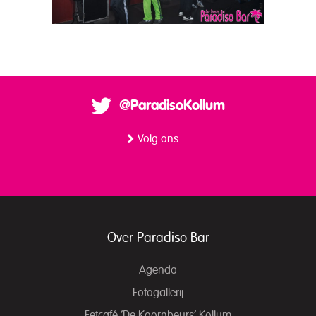
@ParadisoKollum
Volg ons
Over Paradiso Bar
Agenda
Fotogallerij
Eetcafé ‘De Koornbeurs’ Kollum