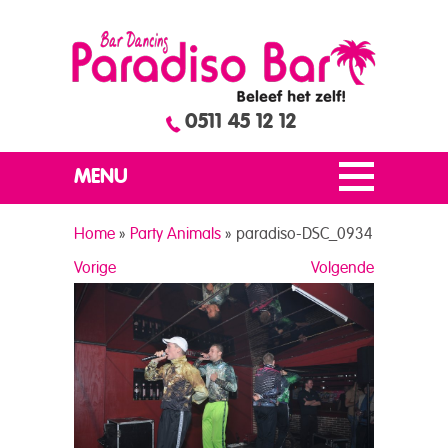
0511 45 12 12
MENU
Home
»
Party Animals
»
paradiso-DSC_0934
Vorige
Volgende