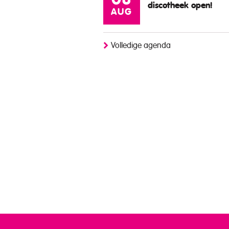
08
discotheek open!
AUG
Volledige agenda