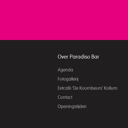
Over Paradiso Bar
Agenda
Fotogallerij
Eetcafé ‘De Koornbeurs’ Kollum
Contact
Openingstijden