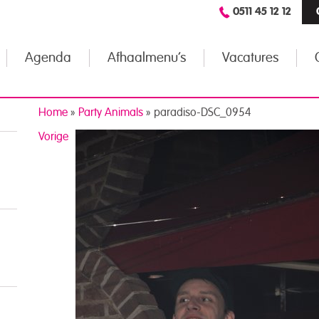
0511 45 12 12
Agenda
Afhaalmenu’s
Vacatures
Home
»
Party Animals
»
paradiso-DSC_0954
Vorige