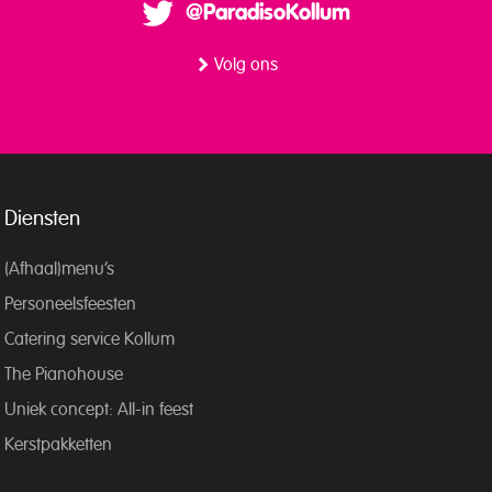
@ParadisoKollum
Volg ons
Diensten
(Afhaal)menu’s
Personeelsfeesten
Catering service Kollum
The Pianohouse
Uniek concept: All-in feest
Kerstpakketten