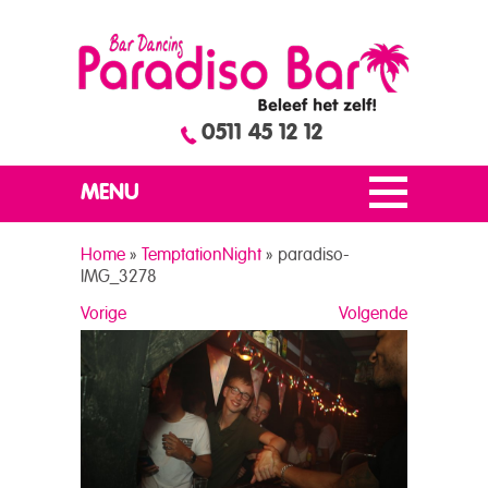
0511 45 12 12
MENU
Home
»
TemptationNight
»
paradiso-
IMG_3278
Vorige
Volgende