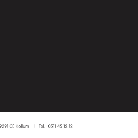
9291 CE Kollum
|
Tel:
0511 45 12 12