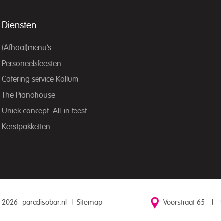
Diensten
(Afhaal)menu’s
Personeelsfeesten
Catering service Kollum
The Pianohouse
Uniek concept: All-in feest
Kerstpakketten
 2026
paradisobar.nl
|
Sitemap
Voorstraat 65
|