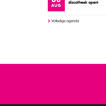
08
discotheek open!
AUG
Volledige agenda