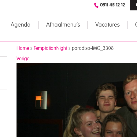
0511 45 12 12
Agenda
Afhaalmenu’s
Vacatures
Home
»
TemptationNight
»
paradiso-IMG_3308
Vorige