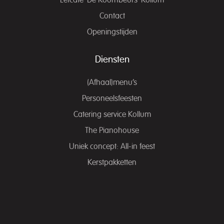
Eetcafé ‘De Koornbeurs’ Kollum
Contact
Openingstijden
Diensten
(Afhaal)menu’s
Personeelsfeesten
Catering service Kollum
The Pianohouse
Uniek concept: All-in feest
Kerstpakketten