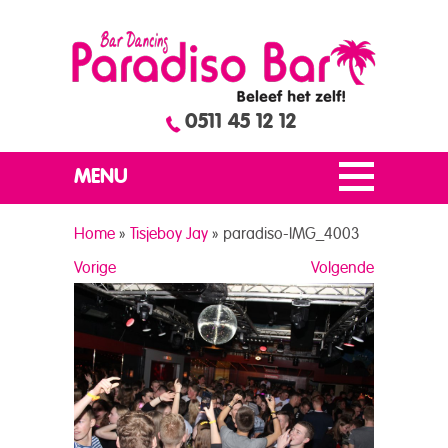
0511 45 12 12
MENU
Home
»
Tisjeboy Jay
»
paradiso-IMG_4003
Vorige
Volgende