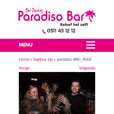
0511 45 12 12
MENU
Home
»
Tisjeboy Jay
»
paradiso-IMG_4008
Vorige
Volgende