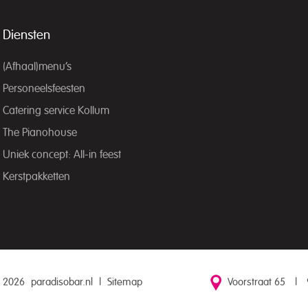
Diensten
(Afhaal)menu’s
Personeelsfeesten
Catering service Kollum
The Pianohouse
Uniek concept: All-in feest
Kerstpakketten
 2026
paradisobar.nl
|
Sitemap
Voorstraat 65
|