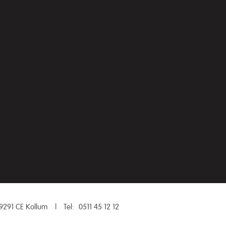
9291 CE Kollum
|
Tel:
0511 45 12 12