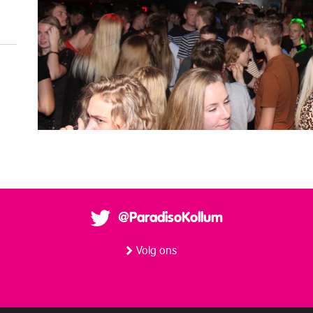
@ParadisoKollum
Volg ons