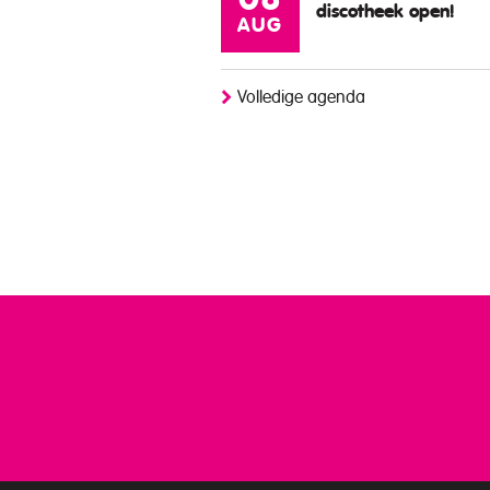
08
discotheek open!
AUG
Volledige agenda