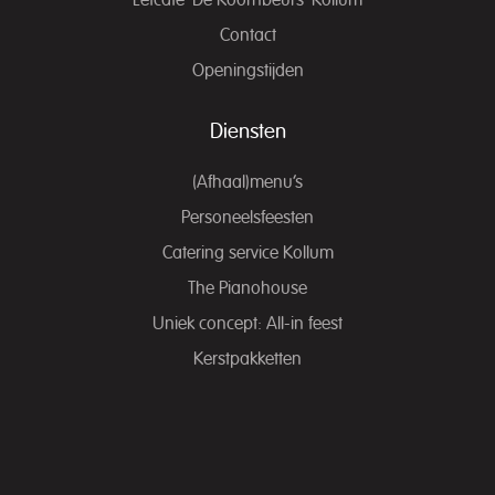
Eetcafé ‘De Koornbeurs’ Kollum
Contact
Openingstijden
Diensten
(Afhaal)menu’s
Personeelsfeesten
Catering service Kollum
The Pianohouse
Uniek concept: All-in feest
Kerstpakketten