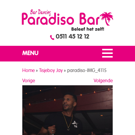
0511 45 12 12
MENU
Home
»
Tisjeboy Jay
»
paradiso-IMG_4115
Vorige
Volgende