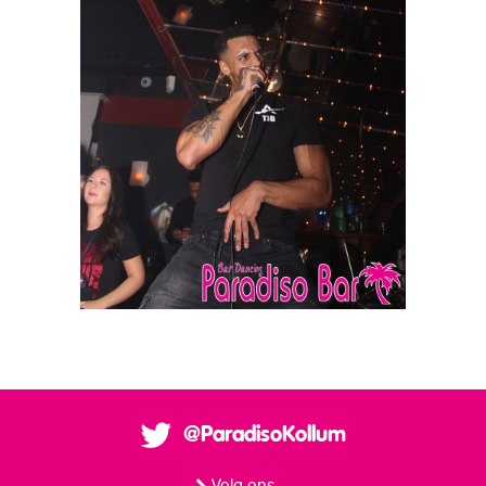
@ParadisoKollum