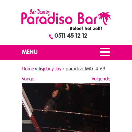
0511 45 12 12
MENU
Home
»
Tisjeboy Jay
»
paradiso-IMG_4169
Vorige
Volgende