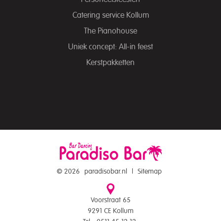
Catering service Kollum
The Pianohouse
Uniek concept: All-in feest
Kerstpakketten
© 2026
paradisobar.nl
|
Sitemap
Voorstraat 65
9291 CE Kollum