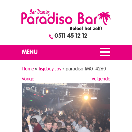
0511 45 12 12
MENU
Home
»
Tisjeboy Jay
»
paradiso-IMG_4260
Vorige
Volgende