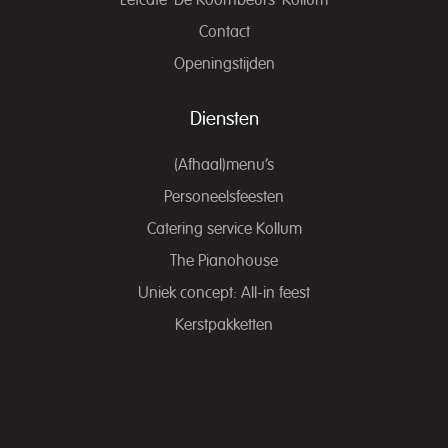
Eetcafé ‘De Koornbeurs’ Kollum
Contact
Openingstijden
Diensten
(Afhaal)menu’s
Personeelsfeesten
Catering service Kollum
The Pianohouse
Uniek concept: All-in feest
Kerstpakketten