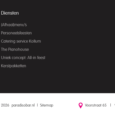
Diensten
(Afhaal)menu’s
Personeelsfeesten
Catering service Kollum
The Pianohouse
Uniek concept: All-in feest
Kerstpakketten
 2026
paradisobar.nl
|
Sitemap
Voorstraat 65
|