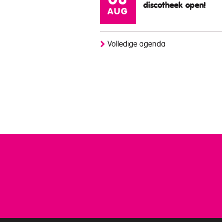
08
discotheek open!
AUG
Volledige agenda