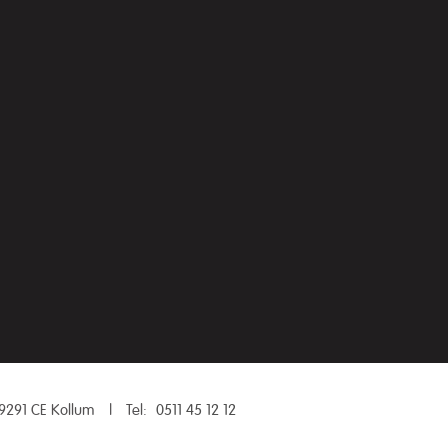
9291 CE Kollum
|
Tel:
0511 45 12 12