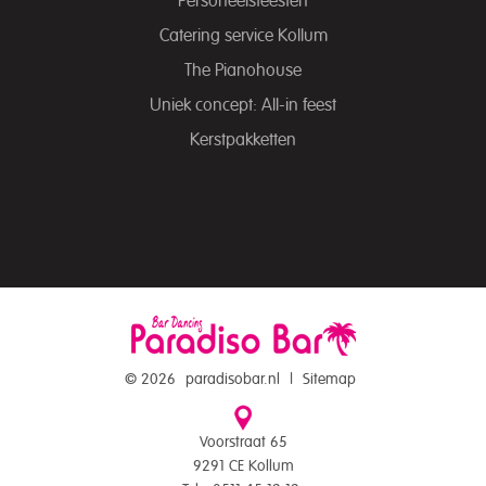
Personeelsfeesten
Catering service Kollum
The Pianohouse
Uniek concept: All-in feest
Kerstpakketten
© 2026
paradisobar.nl
|
Sitemap
Voorstraat 65
9291 CE Kollum