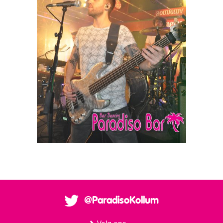
@ParadisoKollum