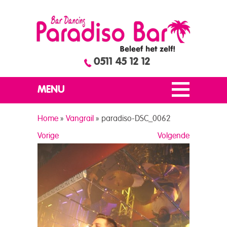
0511 45 12 12
MENU
Home
»
Vangrail
»
paradiso-DSC_0062
Vorige
Volgende