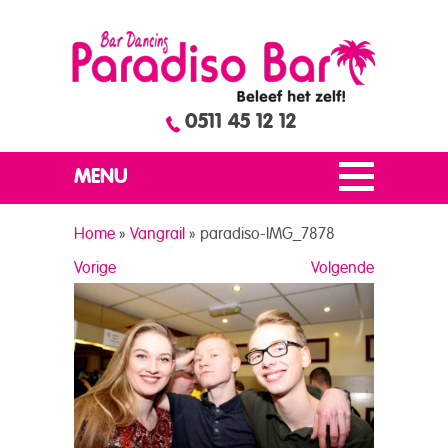
0511 45 12 12
MENU
Home
»
Vangrail
»
paradiso-IMG_7878
Vorige
Volgende