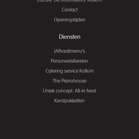
Eetcafé ‘De Koornbeurs’ Kollum
Contact
Openingstijden
Diensten
(Afhaal)menu’s
Personeelsfeesten
Catering service Kollum
The Pianohouse
Uniek concept: All-in feest
Kerstpakketten