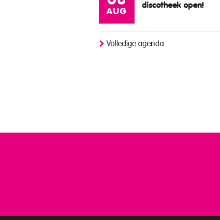
08
discotheek open!
AUG
Volledige agenda