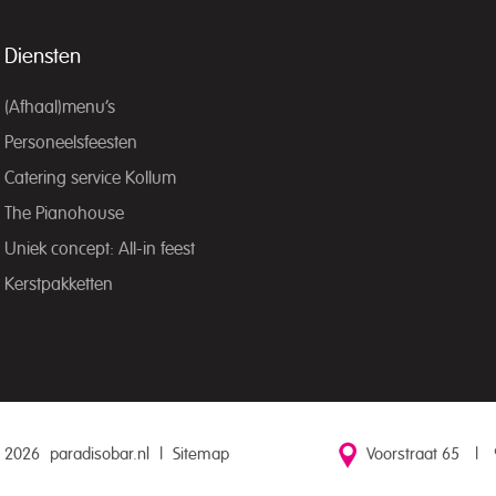
Diensten
(Afhaal)menu’s
Personeelsfeesten
Catering service Kollum
The Pianohouse
Uniek concept: All-in feest
Kerstpakketten
 2026
paradisobar.nl
|
Sitemap
Voorstraat 65
|