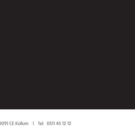
9291 CE Kollum
|
Tel:
0511 45 12 12