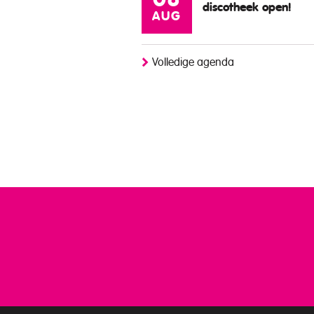
08
discotheek open!
AUG
Volledige agenda