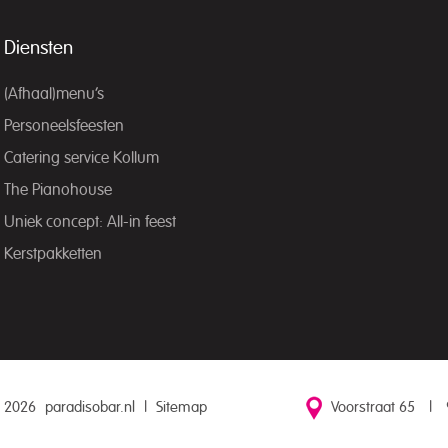
Diensten
(Afhaal)menu’s
Personeelsfeesten
Catering service Kollum
The Pianohouse
Uniek concept: All-in feest
Kerstpakketten
 2026
paradisobar.nl
|
Sitemap
Voorstraat 65
|