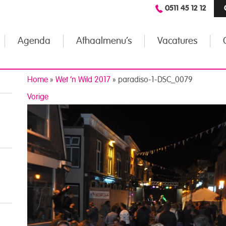
0511 45 12 12
Agenda
Afhaalmenu’s
Vacatures
Home
»
Wet ’n Wild 2017
»
paradiso-1-DSC_0079
Vorige