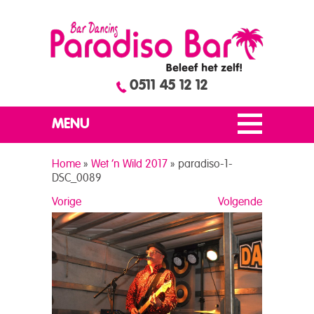
0511 45 12 12
MENU
Home
»
Wet ’n Wild 2017
»
paradiso-1-
DSC_0089
Vorige
Volgende