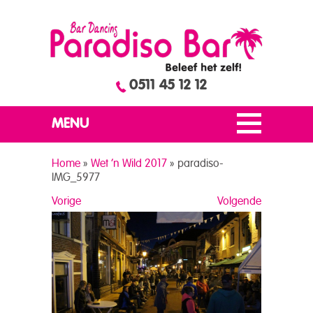
0511 45 12 12
MENU
Home
»
Wet ’n Wild 2017
»
paradiso-
IMG_5977
Vorige
Volgende