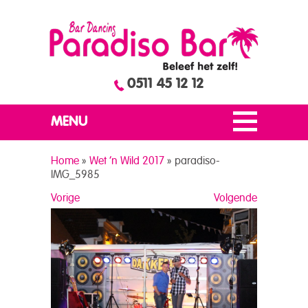
0511 45 12 12
MENU
Home
»
Wet ’n Wild 2017
»
paradiso-
IMG_5985
Vorige
Volgende