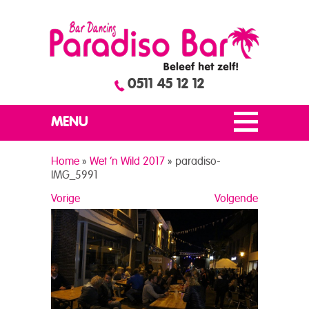
0511 45 12 12
MENU
Home
»
Wet ’n Wild 2017
»
paradiso-
IMG_5991
Vorige
Volgende