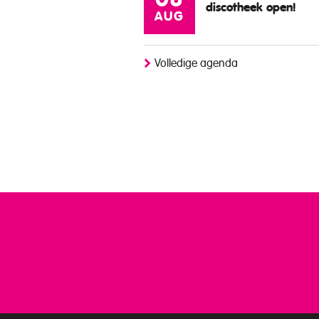
08
discotheek open!
AUG
Volledige agenda