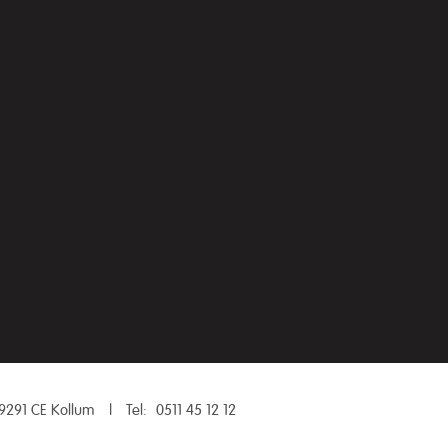
9291 CE Kollum
|
Tel:
0511 45 12 12