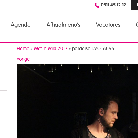
0511 45 12 12
Agenda
Afhaalmenu’s
Vacatures
Home
»
Wet ’n Wild 2017
»
paradiso-IMG_6095
Vorige