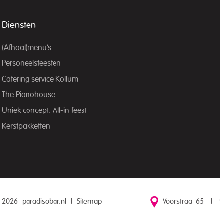
Diensten
(Afhaal)menu’s
Personeelsfeesten
Catering service Kollum
The Pianohouse
Uniek concept: All-in feest
Kerstpakketten
 2026
paradisobar.nl
|
Sitemap
Voorstraat 65
|