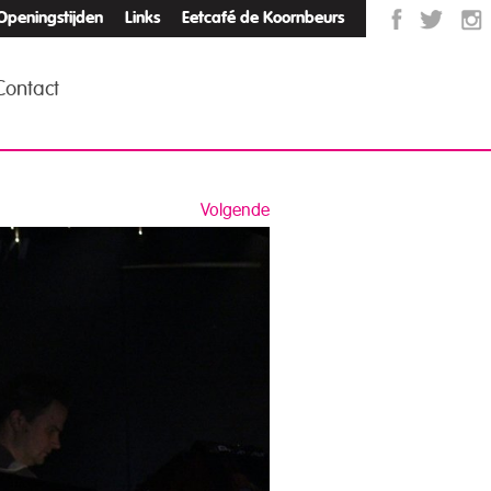
Openingstijden
Links
Eetcafé de Koornbeurs
Contact
Volgende