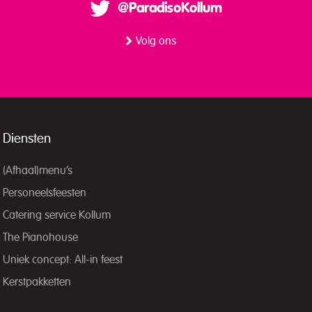
@ParadisoKollum
Volg ons
Diensten
(Afhaal)menu’s
Personeelsfeesten
Catering service Kollum
The Pianohouse
Uniek concept: All-in feest
Kerstpakketten