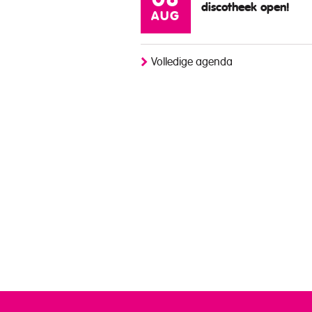
08
discotheek open!
AUG
Volledige agenda