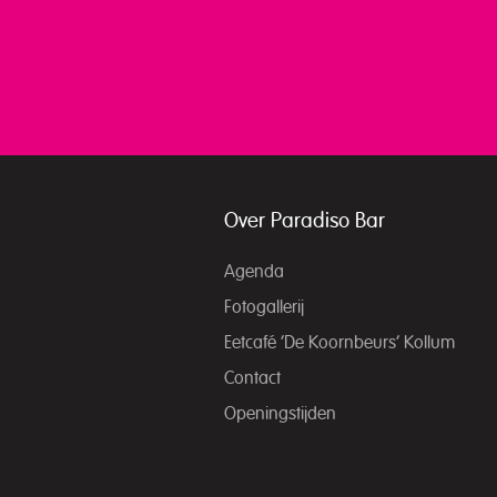
Over Paradiso Bar
Agenda
Fotogallerij
Eetcafé ‘De Koornbeurs’ Kollum
Contact
Openingstijden