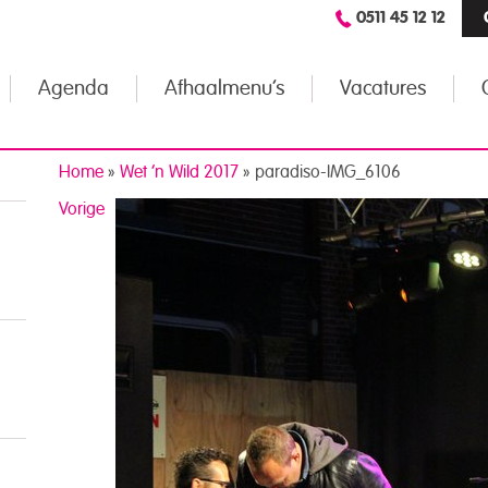
0511 45 12 12
Agenda
Afhaalmenu’s
Vacatures
Home
»
Wet ’n Wild 2017
»
paradiso-IMG_6106
Vorige