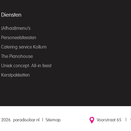
Diensten
(Afhaal)menu’s
Personeelsfeesten
Catering service Kollum
The Pianohouse
Uniek concept: All-in feest
Kerstpakketten
 2026
paradisobar.nl
|
Sitemap
Voorstraat 65
|