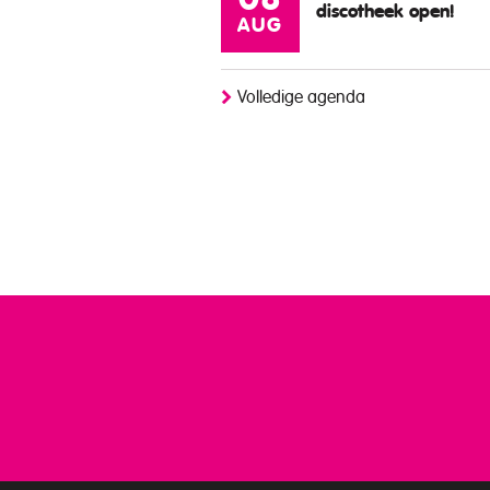
08
discotheek open!
AUG
Volledige agenda