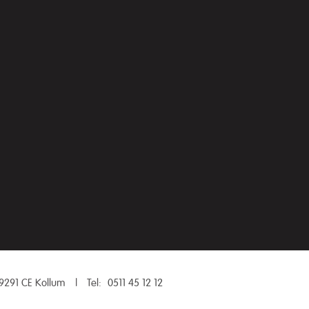
9291 CE Kollum
|
Tel:
0511 45 12 12