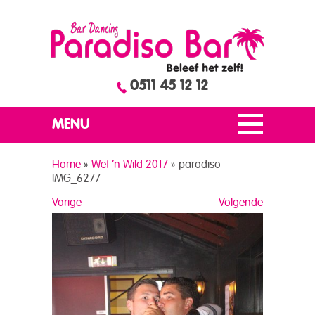
0511 45 12 12
MENU
Home
»
Wet ’n Wild 2017
»
paradiso-
IMG_6277
Vorige
Volgende