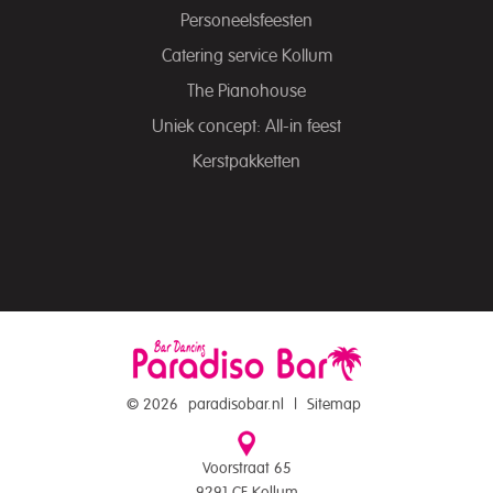
Personeelsfeesten
Catering service Kollum
The Pianohouse
Uniek concept: All-in feest
Kerstpakketten
© 2026
paradisobar.nl
|
Sitemap
Voorstraat 65