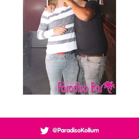
@ParadisoKollum