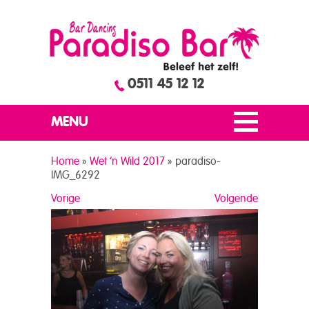
0511 45 12 12
MENU
Home
»
Wet ’n Wild 2017
»
paradiso-
IMG_6292
Vorige
Volgende