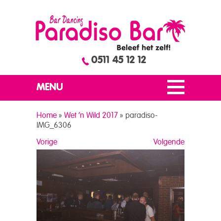
0511 45 12 12
MENU
Home
»
Wet ’n Wild 2017
»
paradiso-
IMG_6306
Vorige
Volgende