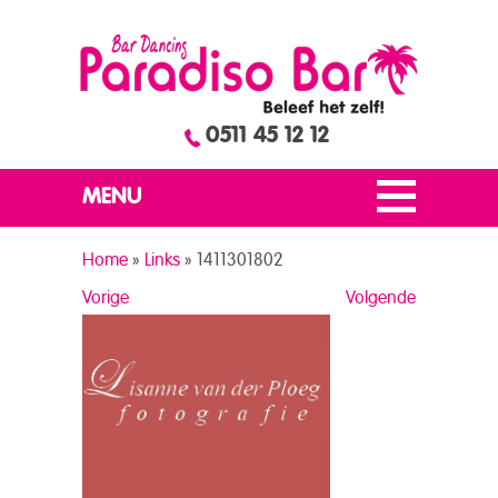
0511 45 12 12
MENU
Home
»
Links
»
1411301802
Vorige
Volgende