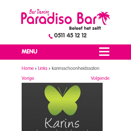
0511 45 12 12
MENU
Home
»
Links
»
karinsschoonheidssalon
Vorige
Volgende