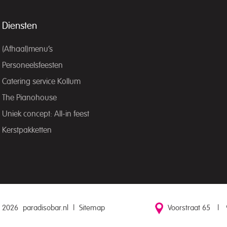
Diensten
(Afhaal)menu’s
Personeelsfeesten
Catering service Kollum
The Pianohouse
Uniek concept: All-in feest
Kerstpakketten
 2026
paradisobar.nl
|
Sitemap
Voorstraat 65
|