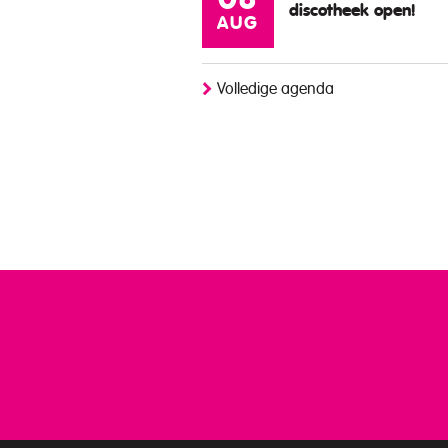
08
discotheek open!
AUG
Volledige agenda