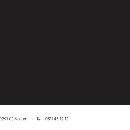
9291 CE Kollum
|
Tel:
0511 45 12 12