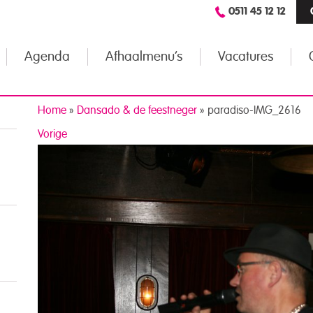
0511 45 12 12
Agenda
Afhaalmenu’s
Vacatures
Home
»
Dansado & de feestneger
»
paradiso-IMG_2616
Vorige