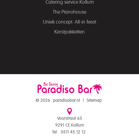
Catering service Kollum
The Pianohouse
Uniek concept: All-in feest
Kerstpakketten
© 2026
paradisobar.nl
|
Sitemap
Voorstraat 65
9291 CE Kollum
Tel:
0511 45 12 12