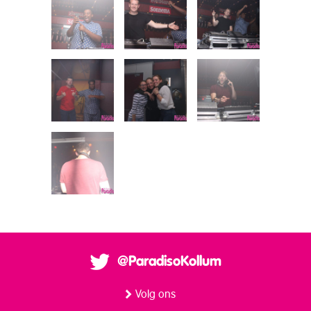
@ParadisoKollum
Volg ons