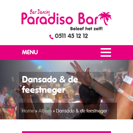
0511 45 12 12
MENU
Dansado & de
feestneger
Home
»
Album
»
Dansado & de feestneger