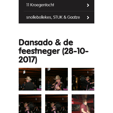
11 Kroegentocht
snollebollekes, STUK & Gaatze
Dansado & de
feestneger (28-10-
2017)