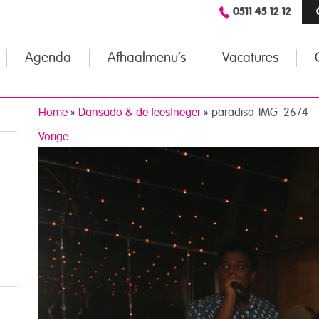
0511 45 12 12
Agenda
Afhaalmenu’s
Vacatures
Home
»
Dansado & de feestneger
»
paradiso-IMG_2674
Vorige