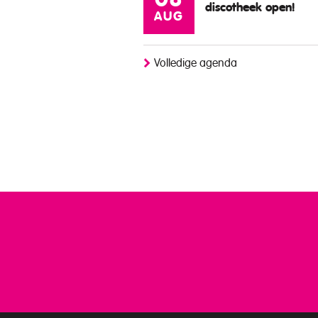
08
discotheek open!
AUG
Volledige agenda