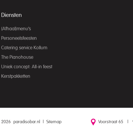
Diensten
(Afhaal)menu’s
Personeelsfeesten
Catering service Kollum
The Pianohouse
Uniek concept: All-in feest
Kerstpakketten
 2026
paradisobar.nl
|
Sitemap
Voorstraat 65
|