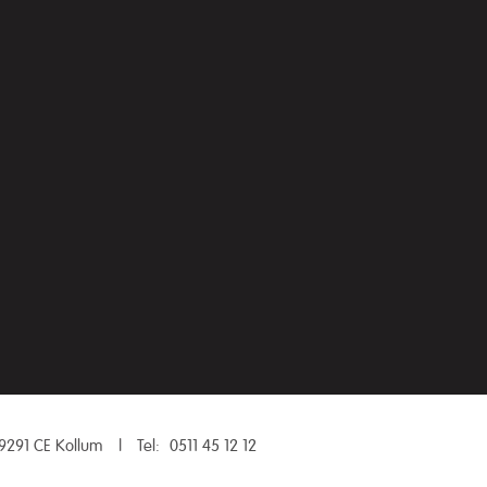
9291 CE Kollum
|
Tel:
0511 45 12 12