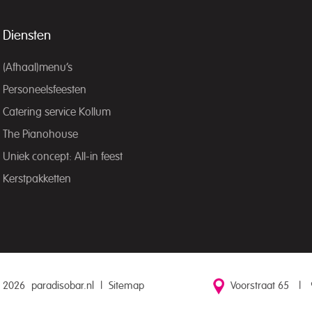
Diensten
(Afhaal)menu’s
Personeelsfeesten
Catering service Kollum
The Pianohouse
Uniek concept: All-in feest
Kerstpakketten
 2026
paradisobar.nl
|
Sitemap
Voorstraat 65
|