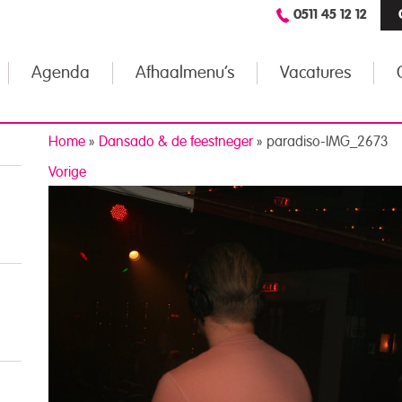
0511 45 12 12
Agenda
Afhaalmenu’s
Vacatures
Home
»
Dansado & de feestneger
»
paradiso-IMG_2673
Vorige