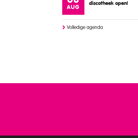
08
discotheek open!
AUG
Volledige agenda