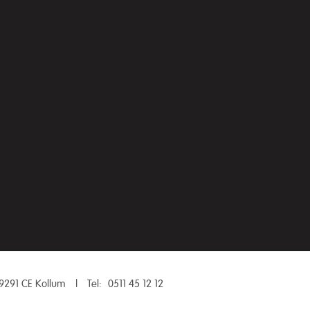
9291 CE Kollum
|
Tel:
0511 45 12 12