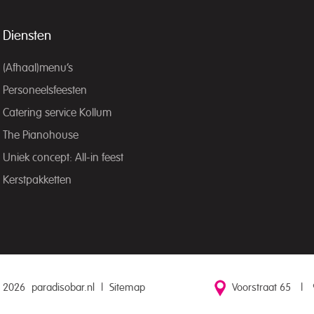
Diensten
(Afhaal)menu’s
Personeelsfeesten
Catering service Kollum
The Pianohouse
Uniek concept: All-in feest
Kerstpakketten
 2026
paradisobar.nl
|
Sitemap
Voorstraat 65
|