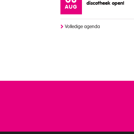
08
discotheek open!
AUG
Volledige agenda