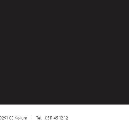
9291 CE Kollum
|
Tel:
0511 45 12 12