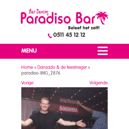
0511 45 12 12
MENU
Home
»
Dansado & de feestneger
»
paradiso-IMG_2876
Vorige
Volgende