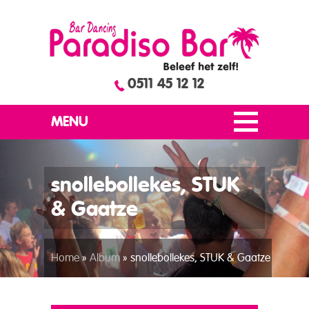
0511 45 12 12
MENU
snollebollekes, STUK
& Gaatze
Home
»
Album
»
snollebollekes, STUK & Gaatze