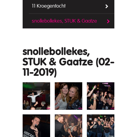
11 Kroegentocht
snollebollekes, STUK & Gaatze
snollebollekes,
STUK & Gaatze (02-
11-2019)