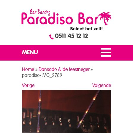
0511 45 12 12
MENU
Home
»
Dansado & de feestneger
»
paradiso-IMG_2789
Vorige
Volgende