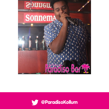
@ParadisoKollum