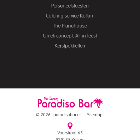
Personeelsfeesten
Catering service Kollum
The Pianohouse
Uniek concept: All-in feest
Kerstpakketten
© 2026
paradisobar.nl
|
Sitemap
Voorstraat 65