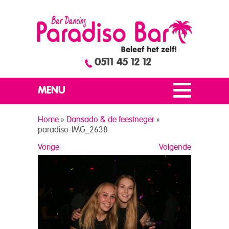
0511 45 12 12
MENU
Home
»
Dansado & de feestneger
»
paradiso-IMG_2638
Vorige
Volgende