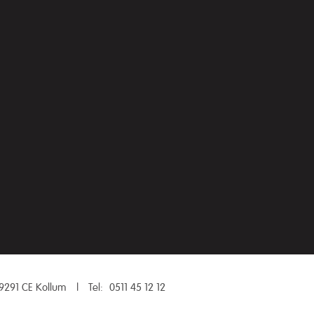
9291 CE Kollum
|
Tel:
0511 45 12 12