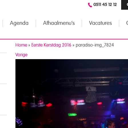
0511 45 12 12
Agenda
Afhaalmenu’s
Vacatures
Home
»
Eerste Kerstdag 2016
»
paradiso-img_7824
Vorige