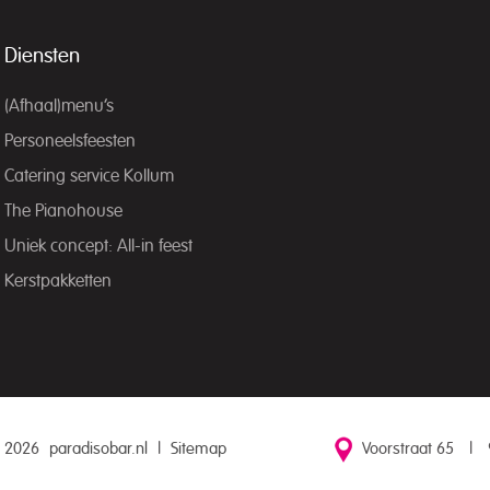
Diensten
(Afhaal)menu’s
Personeelsfeesten
Catering service Kollum
The Pianohouse
Uniek concept: All-in feest
Kerstpakketten
 2026
paradisobar.nl
|
Sitemap
Voorstraat 65
|