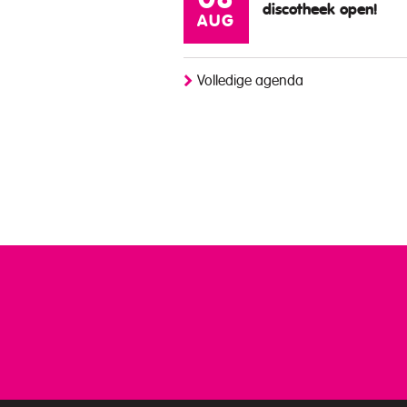
08
discotheek open!
AUG
Volledige agenda