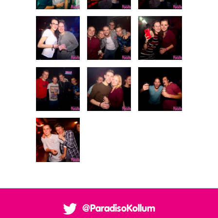
@ParadisoKollum