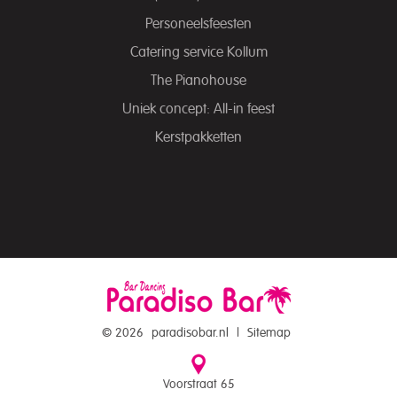
Personeelsfeesten
Catering service Kollum
The Pianohouse
Uniek concept: All-in feest
Kerstpakketten
© 2026
paradisobar.nl
|
Sitemap
Voorstraat 65