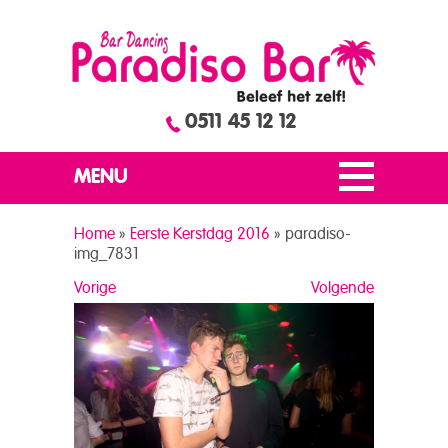
0511 45 12 12
MENU
Home
»
Eerste Kerstdag 2016
»
paradiso-
img_7831
Vorige
Volgende