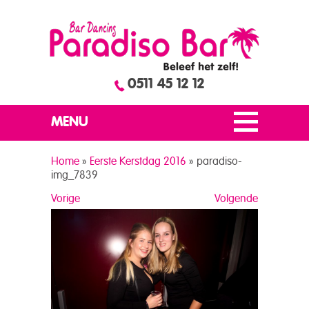
0511 45 12 12
MENU
Home
»
Eerste Kerstdag 2016
»
paradiso-
img_7839
Vorige
Volgende