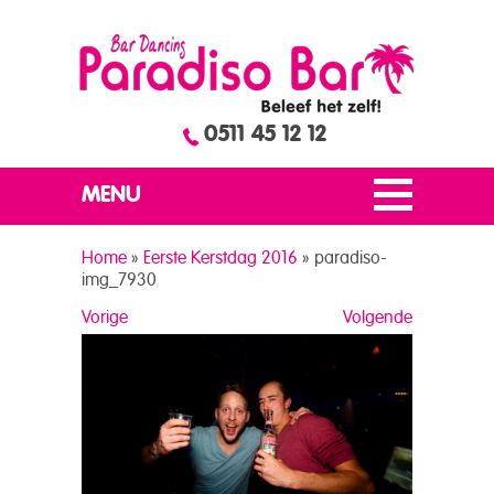
0511 45 12 12
MENU
Home
»
Eerste Kerstdag 2016
»
paradiso-
img_7930
Vorige
Volgende