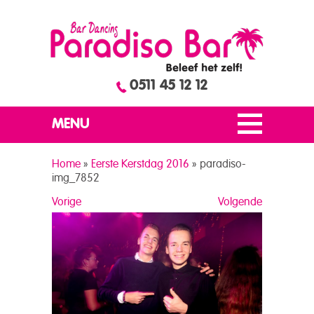
0511 45 12 12
MENU
Home
»
Eerste Kerstdag 2016
»
paradiso-
img_7852
Vorige
Volgende