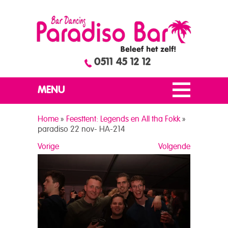
0511 45 12 12
MENU
Home
»
Feesttent: Legends en All tha Fokk
»
paradiso 22 nov- HA-214
Vorige
Volgende