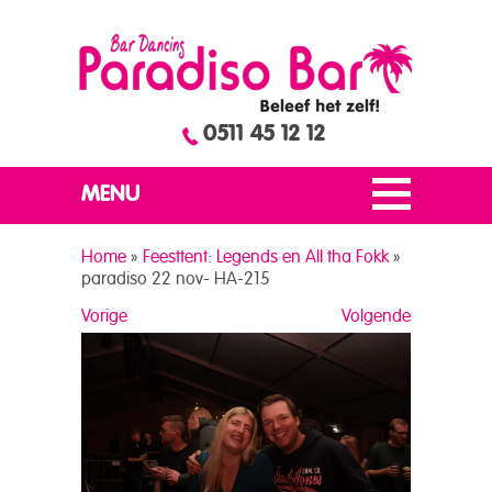
0511 45 12 12
MENU
Home
»
Feesttent: Legends en All tha Fokk
»
paradiso 22 nov- HA-215
Vorige
Volgende