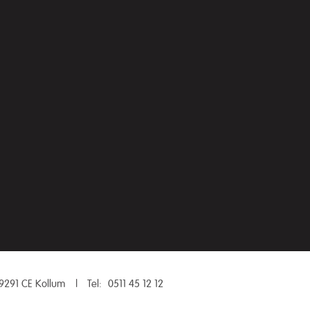
9291 CE Kollum
|
Tel:
0511 45 12 12