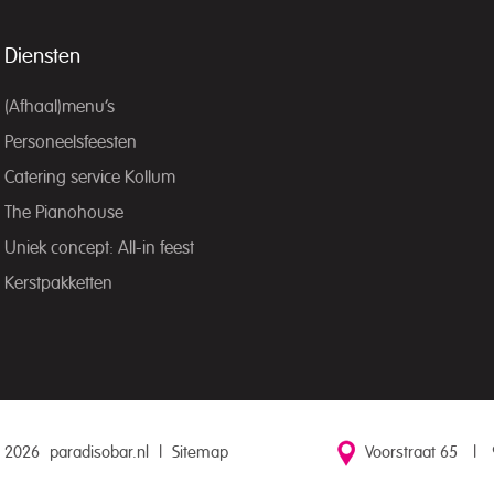
Diensten
(Afhaal)menu’s
Personeelsfeesten
Catering service Kollum
The Pianohouse
Uniek concept: All-in feest
Kerstpakketten
 2026
paradisobar.nl
|
Sitemap
Voorstraat 65
|