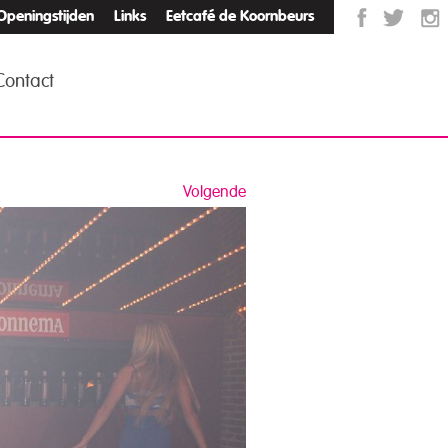
Openingstijden
Links
Eetcafé de Koornbeurs
Contact
Volgende