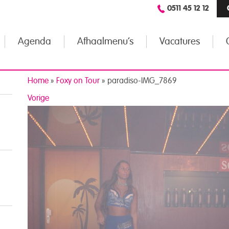
0511 45 12 12
Agenda
Afhaalmenu’s
Vacatures
Home
»
Foxy on Tour
»
paradiso-IMG_7869
Vorige