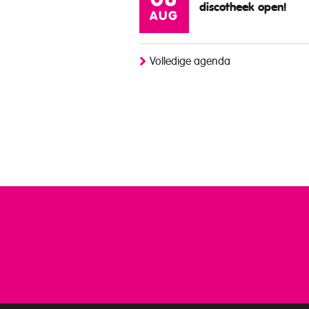
08
discotheek open!
AUG
Volledige agenda