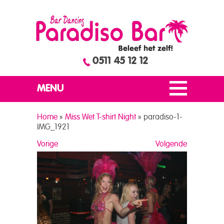
0511 45 12 12
MENU
Home
»
Miss Wet T-shirt Night
»
paradiso-1-
IMG_1921
Vorige
Volgende