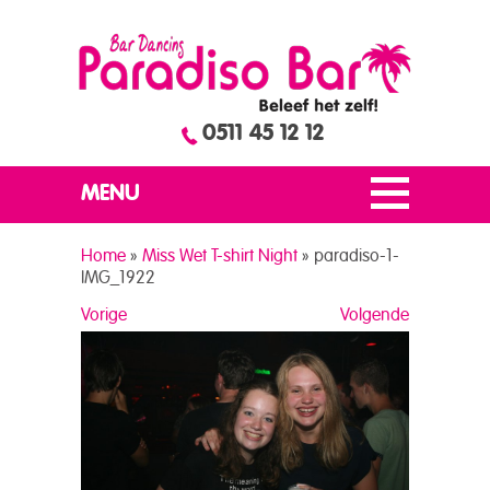
0511 45 12 12
MENU
Home
»
Miss Wet T-shirt Night
»
paradiso-1-
IMG_1922
Vorige
Volgende